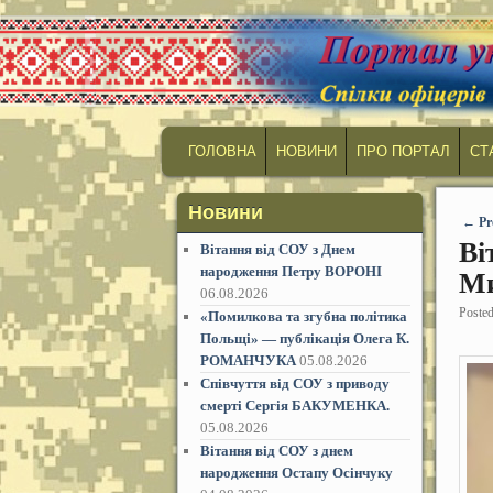
MAIN MENU
SKIP TO PRIMARY CONTENT
SKIP TO SECONDARY CONTENT
ГОЛОВНА
НОВИНИ
ПРО ПОРТАЛ
СТ
Новини
Post
←
Pr
Ві
Вітання від СОУ з Днем
народження Петру ВОРОНІ
Ми
06.08.2026
Poste
«Помилкова та згубна політика
Польщі» — публікація Олега К.
РОМАНЧУКА
05.08.2026
Співчуття від СОУ з приводу
смерті Сергія БАКУМЕНКА.
05.08.2026
Вітання від СОУ з днем
народження Остапу Осінчуку