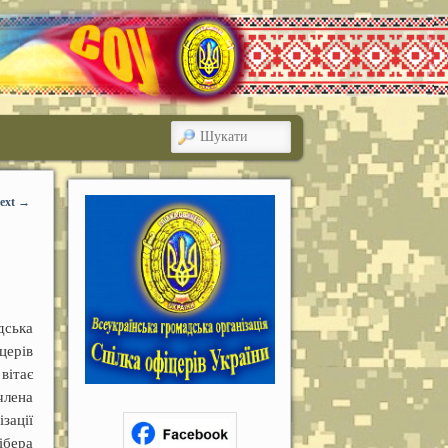
ШУКАТИ
ext
→
дська
церів
ітає
члена
ації
ібера