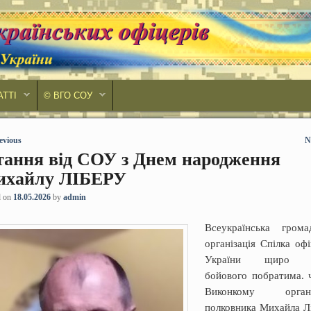
АТТІ
© ВГО СОУ
 navigation
evious
N
тання від СОУ з Днем народження
хайлу ЛІБЕРУ
d on
18.05.2026
by
admin
Всеукраїнська грома
організація Спілка офі
України щиро в
бойового побратима. 
Виконкому організ
полковника Михайла Л