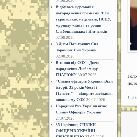
04.08.2026
Відбулась церемонія
нагородження преміями Ліги
українських меценатів, НСПУ,
журналу «Київ» та родин
Слабошпицьких і Нитченків
02.08.2026
З Днем Повітряних Сил
Збройних Сил України!
02.08.2026
Вітання від СОУ з Днем
народження Любомиру
ГНАТЮКУ
30.07.2026
Голо
“Спілка офіцерів України. Віхи
пол
історії. 35 років Честі і
Гідностіˮ — відкрите засідання
This e
виконкому СОУ.
30.07.2026
Народний Рух України вітає
Спілку Офіцерів України!
27.07.2026
35-ій річниці СПІЛКИ
ОФІЦЕРІВ УКРАЇНИ
ПРИСВЯЧЕНО
27.07.2026