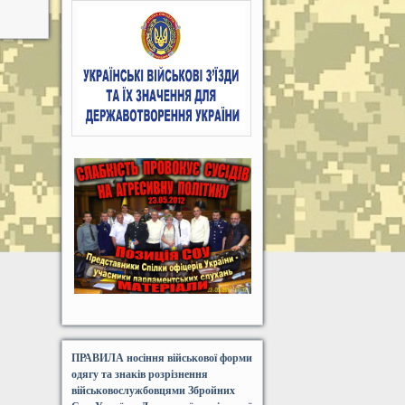
ПРАВИЛА носіння військової форми
одягу та знаків розрізнення
військовослужбовцями Збройних