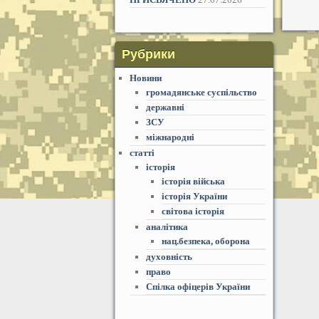
Рубрики
Новини
громадянське суспільство
державні
ЗСУ
міжнародні
статті
історія
історія війська
історія України
світова історія
аналітика
нац.безпека, оборона
духовність
право
Спілка офіцерів України