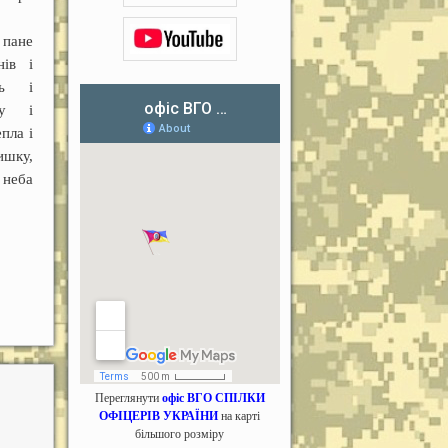
пане
нів і
нь і
му і
пла і
шку,
 неба
Переглянути
офіс ВГО СПІЛКИ
ОФІЦЕРІВ УКРАЇНИ
на карті
більшого розміру