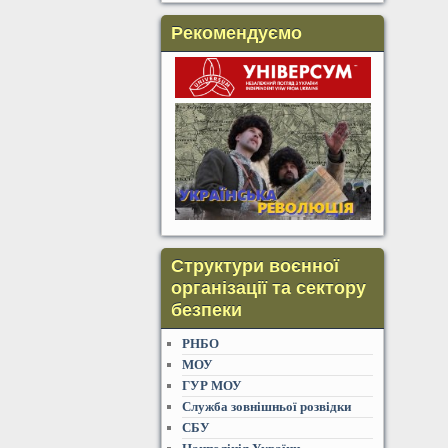
Рекомендуємо
Структури воєнної
організації та сектору
безпеки
РНБО
МОУ
ГУР МОУ
Служба зовнішньої розвідки
СБУ