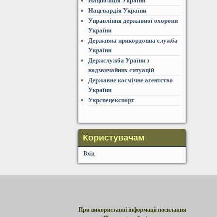
Нацполіція України
Нацгвардія України
Управління державної охорони
України
Державна прикордонна служба
України
Держслужба Ураїни з
надзвичайних ситуацій
Державне космічне агентство
України
Укрспецекспорт
Користувачам
Вхід
При використанні інформації посилання