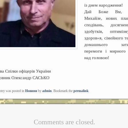
із днем народження!
Дай Боже Вм, 
Михайле, нових пла
сподівань, досягне
здобутків, оптиміз
здоров»я, сімейного те
домашнього зати
перемоги і мирного
над головою!
ва Спілки офіцерів України
ковник Олександр САСЬКО
ntry was posted in
Новини
by
admin
. Bookmark the
permalink
.
Comments are closed.