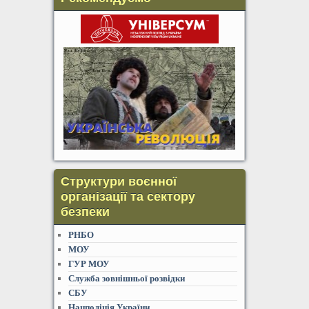
Структури воєнної
організації та сектору
безпеки
РНБО
МОУ
ГУР МОУ
Служба зовнішньої розвідки
СБУ
Нацполіція України