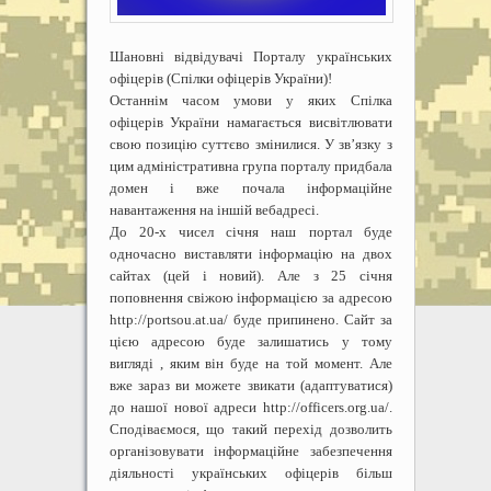
Шановні відвідувачі Порталу українських
офіцерів (Спілки офіцерів України)!
Останнім часом умови у яких Спілка
офіцерів України намагається висвітлювати
свою позицію суттєво змінилися. У зв’язку з
цим адміністративна група порталу придбала
домен і вже почала інформаційне
навантаження на іншій вебадресі.
До 20-х чисел січня наш портал буде
одночасно виставляти інформацію на двох
сайтах (цей і новий). Але з 25 січня
поповнення свіжою інформацією за адресою
http://portsou.at.ua/ буде припинено. Сайт за
цією адресою буде залишатись у тому
вигляді , яким він буде на той момент. Але
вже зараз ви можете звикати (адаптуватися)
до нашої нової адреси http://officers.org.ua/.
Сподіваємося, що такий перехід дозволить
організовувати інформаційне забезпечення
діяльності українських офіцерів більш