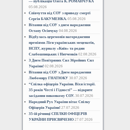
— публікація Олега К. РОМАНЧУКА
05.08.2026
Співчуття від СОУ з приводу смерті
Сергія БАКУМЕНКА.
05.08.2026
Вітання від СОУ з днем народження
Остапу Осінчуку
04.08.2026
Відбулась церемонія нагородження
преміями Ліги українських меценатів,
НСПУ, журналу «Київ» та родин
Слабошпицьких і Нитченків
02.08.2026
З Днем Повітряних Сил Збройних Сил
України!
02.08.2026
Вітання від СОУ з Днем народження
Любомиру ГНАТЮКУ
30.07.2026
“Спілка офіцерів України. Віхи історії.
35 років Честі і Гідностіˮ — відкрите
засідання виконкому СОУ.
30.07.2026
Народний Рух України вітає Спілку
Офіцерів України!
27.07.2026
35-ій річниці СПІЛКИ ОФІЦЕРІВ
УКРАЇНИ ПРИСВЯЧЕНО
27.07.2026