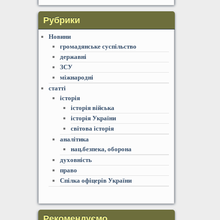
Рубрики
Новини
громадянське суспільство
державні
ЗСУ
міжнародні
статті
історія
історія війська
історія України
світова історія
аналітика
нац.безпека, оборона
духовність
право
Спілка офіцерів України
Рекомендуємо