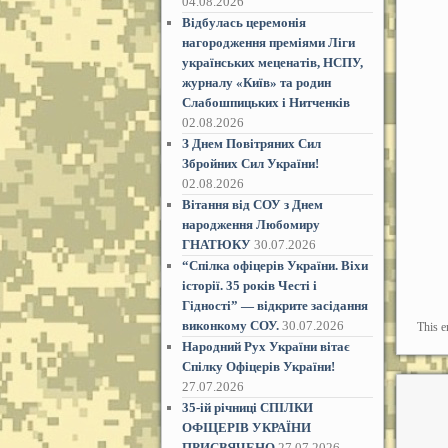
04.08.2026
Відбулась церемонія
нагородження преміями Ліги
українських меценатів, НСПУ,
журналу «Київ» та родин
Слабошпицьких і Нитченків
02.08.2026
З Днем Повітряних Сил
Збройних Сил України!
02.08.2026
Вітання від СОУ з Днем
народження Любомиру
ГНАТЮКУ
30.07.2026
“Спілка офіцерів України. Віхи
історії. 35 років Честі і
Гідностіˮ — відкрите засідання
виконкому СОУ.
30.07.2026
This e
Народний Рух України вітає
Спілку Офіцерів України!
27.07.2026
35-ій річниці СПІЛКИ
ОФІЦЕРІВ УКРАЇНИ
ПРИСВЯЧЕНО
27.07.2026