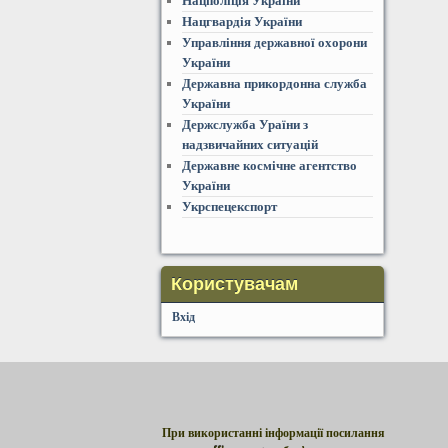
Нацполіція України
Нацгвардія України
Управління державної охорони
України
Державна прикордонна служба
України
Держслужба Ураїни з
надзвичайних ситуацій
Державне космічне агентство
України
Укрспецекспорт
Користувачам
Вхід
При використанні інформації посилання