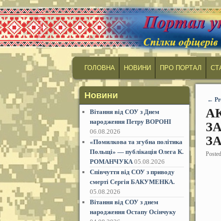
MAIN MENU
SKIP TO PRIMARY CONTENT
SKIP TO SECONDARY CONTENT
ГОЛОВНА
НОВИНИ
ПРО ПОРТАЛ
СТ
Новини
Post
←
Pr
А
Вітання від СОУ з Днем
народження Петру ВОРОНІ
З
06.08.2026
З
«Помилкова та згубна політика
Польщі» — публікація Олега К.
Poste
РОМАНЧУКА
05.08.2026
Співчуття від СОУ з приводу
смерті Сергія БАКУМЕНКА.
05.08.2026
Вітання від СОУ з днем
народження Остапу Осінчуку