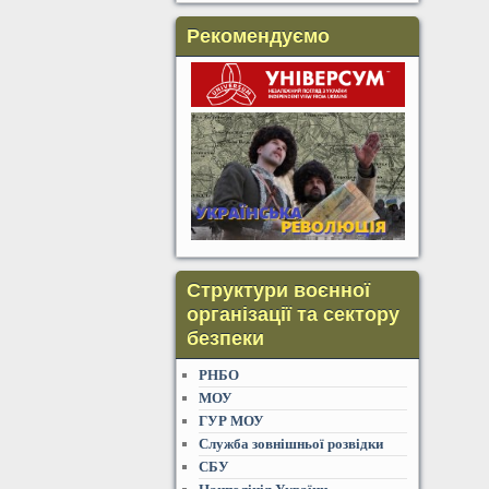
Рекомендуємо
Структури воєнної
організації та сектору
безпеки
РНБО
МОУ
ГУР МОУ
Служба зовнішньої розвідки
СБУ