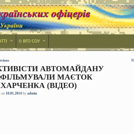
АТТІ
© ВГО СОУ
 navigation
evious
N
КТИВІСТИ АВТОМАЙДАНУ
АФІЛЬМУВАЛИ МАЄТОК
АХАРЧЕНКА (ВІДЕО)
d on
10.01.2014
by
admin