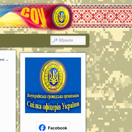
ШУКАТИ
ext
→