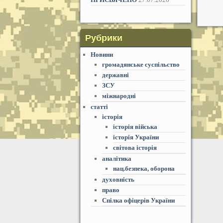
Рубрики
Новини
громадянське суспільство
державні
ЗСУ
міжнародні
статті
історія
історія війська
історія України
світова історія
аналітика
нац.безпека, оборона
духовність
право
Спілка офіцерів України