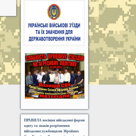
ПРАВИЛА носіння військової форми
одягу та знаків розрізнення
військовослужбовцями Збройних