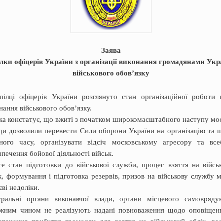
Заява
лки офіцерів України з організації виконання громадянами Укр
військового обов’язку
ілці офіцерів України розглянуто стан організаційної роботи
нання військового обов’язку.
ка констатує, що вжиті з початком широкомасштабного наступу мос
ди дозволили перевести Сили оборони України на організацію та 
ного часу, організувати відсіч московському агресору та все
зпечення бойової діяльності військ.
е стан підготовки до військової служби, процес взяття на війсь
к, формування і підготовка резервів, призов на військову службу 
єві недоліки.
ральні органи виконавчої влади, органи місцевого самовряду
жним чином не реалізують надані повноваження щодо оповіщен