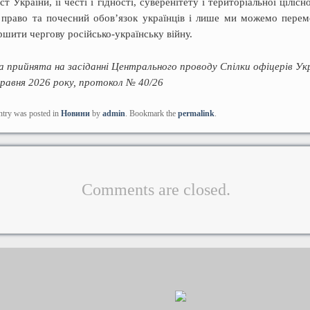
ст України, її честі і гідності, суверенітету і територіальної цілісн
 право та почесний обов’язок українців і лише ми можемо пере
ршити чергову російсько-українську війну.
а прийнята на засіданні Центрального проводу Спілки офіцерів Ук
равня 2026 року, протокол № 40/26
ntry was posted in
Новини
by
admin
. Bookmark the
permalink
.
Comments are closed.