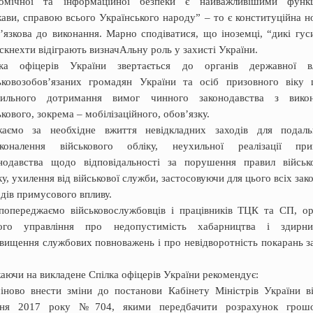
номічної та інформаційної безпеки є найважливішими функ
ави, справою всього Українського народуˮ – то є конституційна н
’язкова до виконання. Марно сподіватися, що іноземці, “дикі гус
скнехти відіграють визначАльну роль у захисті України.
лка офіцерів України звертається до органів державної в
ьковозобов’язаних громадян України та осіб призовного віку
хильного дотримання вимог чинного законодавства з вико
ькового, зокрема – мобілізаційного, обов’язку.
жаємо за необхідне вжиття невідкладних заходів для подал
сконалення військового обліку, неухильної реалізації при
нодавства щодо відповідальності за порушення правил військ
ку, ухилення від військової служби, застосовуючи для цього всіх зак
дів примусового впливу.
опереджаємо військовослужбовців і працівників ТЦК та СП, ор
ього управління про недопустимість хабарництва і здирни
вищення службових повноважень і про невідворотність покарань за
аючи на викладене Спілка офіцерів України рекомендує:
іново внести зміни до постанови Кабінету Міністрів України в
пня 2017 року №704, якими передбачити розрахунок грошо