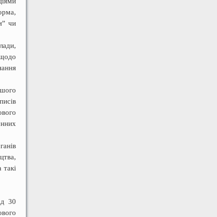
ціями
орма,
иˮ чи
лади,
 щодо
нання
ьшого
писів
ового
онних
ганів
цтва,
 такі
ід 30
вого