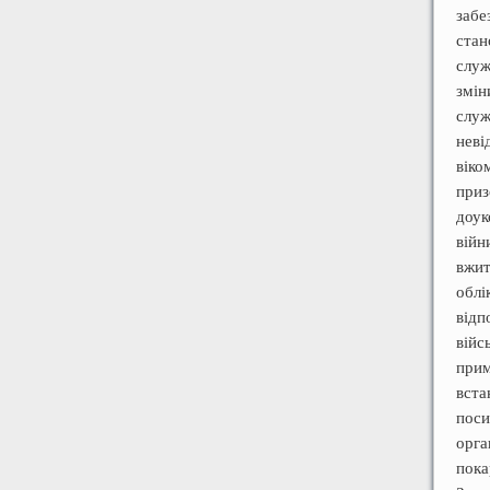
забе
ста
служ
змін
служ
неві
віко
приз
доук
війн
вжит
облі
відп
вій
прим
вста
поси
орга
пока