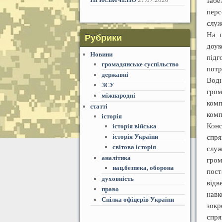
забе
перс
служ
На п
Рубрики
доук
Новини
підг
громадянське суспільство
потр
державні
Вод
ЗСУ
гром
міжнародні
ком
статті
комп
історія
Кон
історія війська
історія України
спря
світова історія
слу
аналітика
гром
нац.безпека, оборона
пост
духовність
відв
право
навк
Спілка офіцерів України
зокр
спр