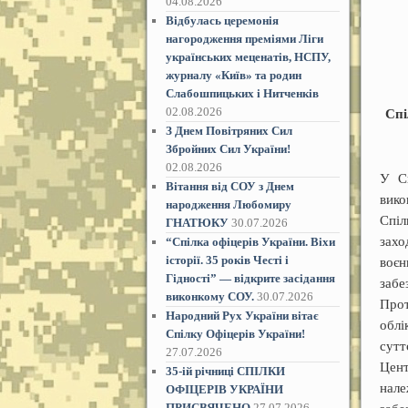
04.08.2026
Відбулась церемонія
нагородження преміями Ліги
українських меценатів, НСПУ,
журналу «Київ» та родин
Слабошпицьких і Нитченків
02.08.2026
Спі
З Днем Повітряних Сил
Збройних Сил України!
02.08.2026
У Сп
Вітання від СОУ з Днем
вико
народження Любомиру
Спіл
ГНАТЮКУ
30.07.2026
захо
“Спілка офіцерів України. Віхи
історії. 35 років Честі і
воєн
Гідностіˮ — відкрите засідання
забе
виконкому СОУ.
30.07.2026
Прот
Народний Рух України вітає
облі
Спілку Офіцерів України!
сутт
27.07.2026
Цент
35-ій річниці СПІЛКИ
нале
ОФІЦЕРІВ УКРАЇНИ
ПРИСВЯЧЕНО
27.07.2026