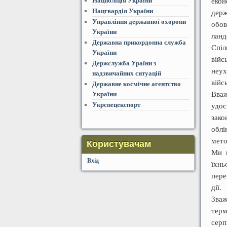
Нацполіція України
еко
Нацгвардія України
держ
Управління державної охорони
обов
України
ланд
Державна прикордонна служба
Спі
України
війс
Держслужба Ураїни з
неу
надзвичайних ситуацій
війс
Державне космічне агентство
Вва
України
Укрспецекспорт
удо
зако
облі
мето
Користувачам
Ми п
Вхід
їхн
пере
дії.
Зваж
терм
сер