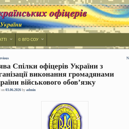
АТТІ
© ВГО СОУ
 navigation
evious
N
ява Спілки офіцерів України з
ганізації виконання громадянами
раїни військового обов’язку
d on
03.06.2026
by
admin