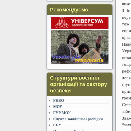
вико
Рекомендуємо
З і
пере
тож 
спри
орга
Навк
Укра
неза
тощо
рефо
Структури воєнної
держ
організації та сектору
ґрун
безпеки
приз
гром
РНБО
Сут
МОУ
забе
ГУР МОУ
Зваж
Служба зовнішньої розвідки
“зах
СБУ