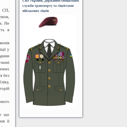
Сил України, Державної спеціальної
служби транспорту та ліцеїстами
а СП,
військових ліцеїв
твом,
в. Не
сть в
конів
ції у
юдини
умані
ремих
я без
ліку,
горій
вого
те що
ня її