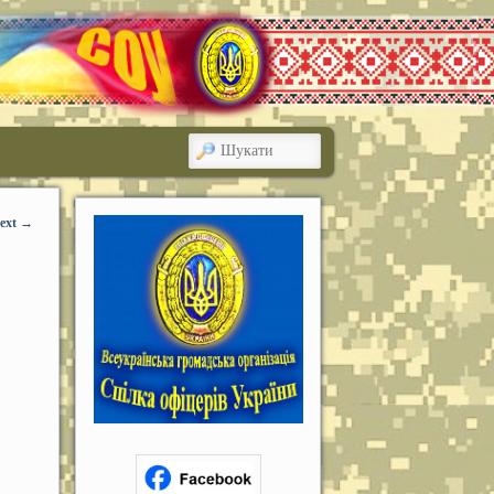
ШУКАТИ
ext
→