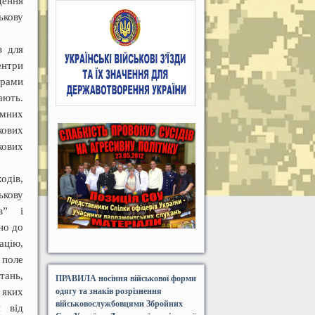
дення
ькову
в для
ентри
грами
ають.
емних
кових
кових
одів,
ькову
івˮ і
но до
ацію,
 поле
тань,
ПРАВИЛА носіння військової форми
 яких
одягу та знаків розрізнення
військовослужбовцями Збройних
я від