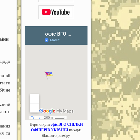
аїни
 щодо
ковії
штати
бічне
ковий
мають
Переглянути
офіс ВГО СПІЛКИ
вання
ОФІЦЕРІВ УКРАЇНИ
на карті
ня та
більшого розміру