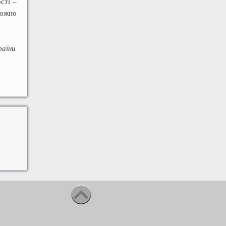
ості –
можно
раїни