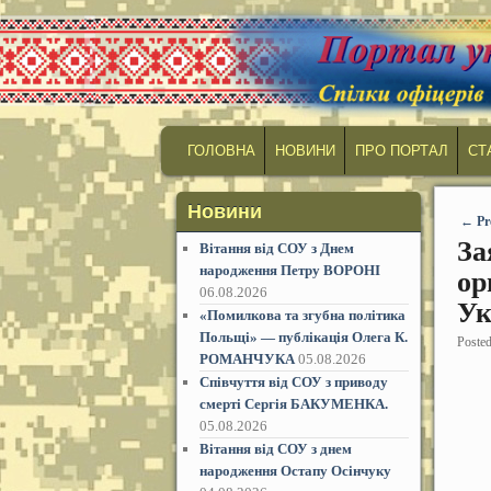
MAIN MENU
SKIP TO PRIMARY CONTENT
SKIP TO SECONDARY CONTENT
ГОЛОВНА
НОВИНИ
ПРО ПОРТАЛ
СТ
Новини
Post
←
Pr
За
Вітання від СОУ з Днем
народження Петру ВОРОНІ
ор
06.08.2026
Ук
«Помилкова та згубна політика
Польщі» — публікація Олега К.
Poste
РОМАНЧУКА
05.08.2026
Співчуття від СОУ з приводу
смерті Сергія БАКУМЕНКА.
05.08.2026
Вітання від СОУ з днем
народження Остапу Осінчуку