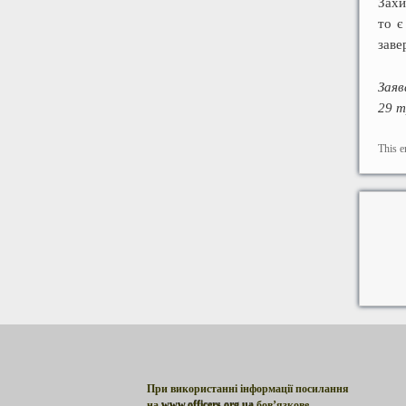
Захи
то є
заве
Заяв
29 т
This e
При використанні інформації посилання
на
www.officers.org.ua
бов’язкове.