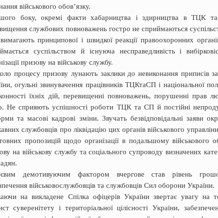
нання військового обов’язку.
ншого боку, окремі факти хабарництва і здирництва в ТЦК т
вищення службових повноважень гостро не сприймаються суспільс
вимагають принципової і швидкої реакції правоохоронних органі
ймається суспільством й існуюча несправедливість і вибіркові
нізації призову на військову службу.
оло процесу призову лунають заклики до невиконання приписів за
їни, огульні звинувачення працівників ТЦКтаСП і національної полі
конності їхніх дій, перевищенні повноважень, порушенні прав л
. Не сприяють успішності роботи ТЦК та СП й постійні непрод
рми та масові кадрові зміни. Звучать безвідповідальні заяви ок
авних службовців про ліквідацію цих органів військового управлінн
товних пропозицій щодо організації в подальшому військового об
ову на військову службу та соціального супроводу визначених кате
адян.
тєвим демотивуючим фактором вчергове став рівень грошо
зпечення військовослужбовців та службовців Сил оборони України.
аючи на викладене Спілка офіцерів України звертає увагу на 
ист суверенітету і територіальної цілісності України, забезпечен