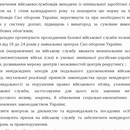
зпечення військовослужбовців виходячи із мінімальної заробітної 
ном на 1 січня календарного року та поширити цю норму на 
бовців Сил оборони України; переглянути та при необхідності в
и у систему доплат, підвищень і винагород за сумлінне вико
бових обов’язків;
дкладно організувати проходження базової військової служби чолов
м від 18 до 24 років у навчальних центрах Сил оборони України;
ов (направлення) на військову службу вважати визначальним ш
омплектування військ (сил) в умовах нинішньої російсько-україн
и, розвиваючи мережу центрів і можливостей центрів рекрутингу ;
и невідкладних заходів для подальшого удосконалення військ
ку, неухильної реалізації приписів законодавства щодо невідворот
овідальності за порушення правил військового обліку, ухиленн
ськової служби, застосовуючи для цього всіх законних ме
усового впливу, зокрема, й обмеження соціально-економічних 
новлених законодавством України;
лити контроль за діяльністю та відповідальність посадових осіб
нізовують призов на військову службу та забезпечити невідворот
рань за правопорушення.