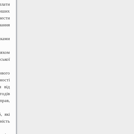
плати
інших
нести
нання
іками
ляхом
ської
ового
ності
я від
тодів
прав,
, які
ність