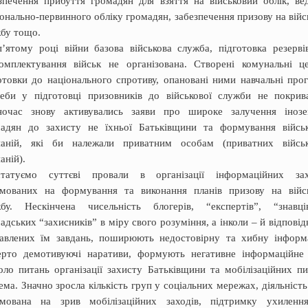
зпечення прибуття громадян для взяття на військовий облік, ве
онально-первинного обліку громадян, забезпечення призову на війс
бу тощо.
’ятому році війни базова військова служба, підготовка резерві
омплектування військ не організована. Створені комунальні ц
отовки до національного спротиву, опановані ними навчальні про
еби у підготовці призовників до військової служби не покрив
ночас знову активувались заяви про широке залучення іноз
адян до захисту не їхньої Батьківщини та формування війсь
паній, які би належали приватним особам (приватних війсь
аній).
статуємо суттєві провали в організації інформаційних зах
мованих на формування та виконання планів призову на війс
жбу. Нескінчена чисельність блогерів, “експертівˮ, “знавц
адських “захисниківˮ в міру свого розуміння, а інколи – й відповід
авлених їм завдань, поширюють недостовірну та хибну інформ
ерто демотивуючі наративи, формують негативне інформаційне
оло питань організації захисту Батьківщини та мобілізаційних пи
ема. Значно зросла кількість груп у соціальних мережах, діяльність
ямована на зрив мобілізаційних заходів, підтримку ухиленн