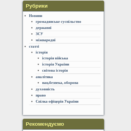
Рубрики
Новини
громадянське суспільство
державні
ЗСУ
міжнародні
статті
історія
історія війська
історія України
світова історія
аналітика
нац.безпека, оборона
духовність
право
Спілка офіцерів України
Рекомендуємо