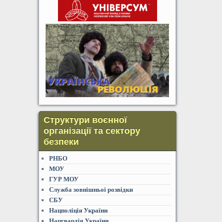
Структури воєнної
організації та сектору
безпеки
РНБО
МОУ
ГУР МОУ
Служба зовнішньої розвідки
СБУ
Нацполіція України
Нацгвардія України