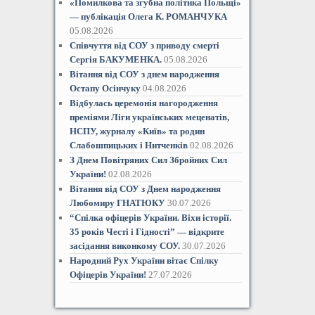
«Помилкова та згубна політика Польщі»
— публікація Олега К. РОМАНЧУКА
05.08.2026
Співчуття від СОУ з приводу смерті
Сергія БАКУМЕНКА.
05.08.2026
Вітання від СОУ з днем народження
Остапу Осінчуку
04.08.2026
Відбулась церемонія нагородження
преміями Ліги українських меценатів,
НСПУ, журналу «Київ» та родин
Слабошпицьких і Нитченків
02.08.2026
З Днем Повітряних Сил Збройних Сил
України!
02.08.2026
Вітання від СОУ з Днем народження
Любомиру ГНАТЮКУ
30.07.2026
“Спілка офіцерів України. Віхи історії.
35 років Честі і Гідностіˮ — відкрите
засідання виконкому СОУ.
30.07.2026
Народний Рух України вітає Спілку
Офіцерів України!
27.07.2026