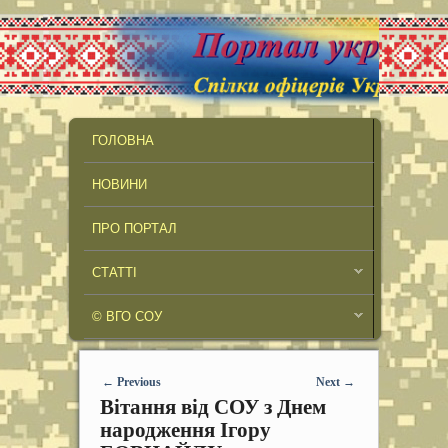
MAIN MENU
SKIP TO PRIMARY CONTENT
SKIP TO SECONDARY CONTENT
ГОЛОВНА
НОВИНИ
ПРО ПОРТАЛ
СТАТТІ
© ВГО СОУ
Post navigation
←
Previous
Next
→
Вітання від СОУ з Днем
народження Ігору