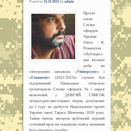
Posted on
11.11.2025
by
admin
Проєкт
члена
Спілки
офіцерів
України
Олега К.
Романчука
«Публіцист
ика воєнної
доби на
електронних шпальтах
«Універсуму»
і
«Главкому»
(2022-2025)» слушно був
підтриманий Львівською обласною
організацією Спілки офіцерів Ук і наразі
включений у ДОВГИЙ СПИСОК
літературно-мистецьких творів, допущених
до І туру на здобуття Національної премії
України імені Тараса Шевченка 2026 року.
Таким чином, автором зроблений перший
успішний крок на складному шляху визнання
його творчого доробку.