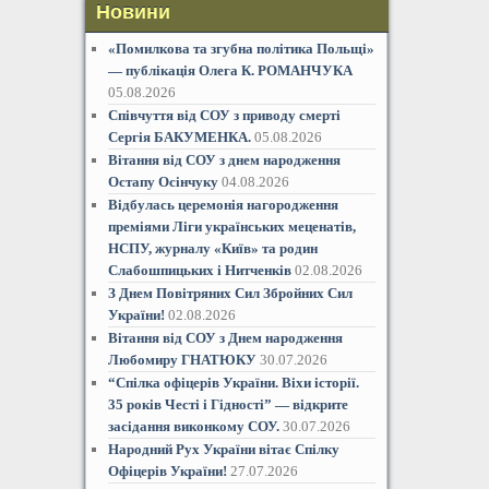
Новини
«Помилкова та згубна політика Польщі»
— публікація Олега К. РОМАНЧУКА
05.08.2026
Співчуття від СОУ з приводу смерті
Сергія БАКУМЕНКА.
05.08.2026
Вітання від СОУ з днем народження
Остапу Осінчуку
04.08.2026
Відбулась церемонія нагородження
преміями Ліги українських меценатів,
НСПУ, журналу «Київ» та родин
Слабошпицьких і Нитченків
02.08.2026
З Днем Повітряних Сил Збройних Сил
України!
02.08.2026
Вітання від СОУ з Днем народження
Любомиру ГНАТЮКУ
30.07.2026
“Спілка офіцерів України. Віхи історії.
35 років Честі і Гідностіˮ — відкрите
засідання виконкому СОУ.
30.07.2026
Народний Рух України вітає Спілку
Офіцерів України!
27.07.2026