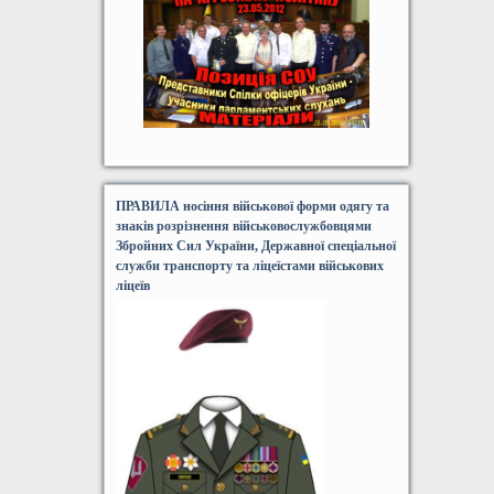
ПРАВИЛА носіння військової форми одягу та
знаків розрізнення військовослужбовцями
Збройних Сил України, Державної спеціальної
служби транспорту та ліцеїстами військових
ліцеїв