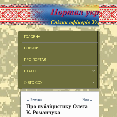
MAIN MENU
SKIP TO PRIMARY CONTENT
SKIP TO SECONDARY CONTENT
ГОЛОВНА
НОВИНИ
ПРО ПОРТАЛ
СТАТТІ
© ВГО СОУ
Post navigation
←
Previous
Next
→
Про публіцистику Олега
К. Романчука