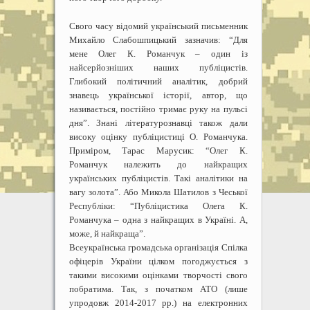
Свого часу відомий український письменник
Михайло Слабошпицький зазначив: “Для
мене Олег К. Романчук – один із
найсерйозніших наших публіцистів.
Глибокий політичний аналітик, добрий
знавець української історії, автор, що
називається, постійно тримає руку на пульсі
дняˮ. Знані літературознавці також дали
високу оцінку публіцистиці О. Романчука.
Приміром, Тарас Марусик: “Олег К.
Романчук належить до найкращих
українських публіцистів. Такі аналітики на
вагу золотаˮ. Або Микола Шатилов з Чеської
Республіки: “Публіцистика Олега К.
Романчука – одна з найкращих в Україні. А,
може, й найкращаˮ.
Всеукраїнська громадська організація Спілка
офіцерів України цілком погоджується з
такими високими оцінками творчості свого
побратима. Так, з початком АТО (лише
упродовж 2014-2017 рр.) на електронних