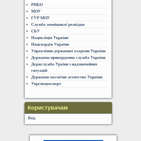
РНБО
МОУ
ГУР МОУ
Служба зовнішньої розвідки
СБУ
Нацполіція України
Нацгвардія України
Управління державної охорони України
Державна прикордонна служба України
Держслужба Ураїни з надзвичайних
ситуацій
Державне космічне агентство України
Укрспецекспорт
Користувачам
Вхід