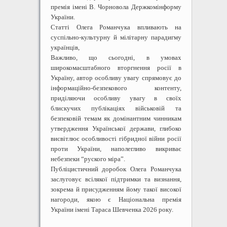
премія імені В. Чорновола Держкомінформу
України.
Статті Олега Романчука впливають на
суспільно-культурну й мілітарну парадигму
українців,
Важливо, що сьогодні, в умовах
широкомасштабного вторгнення росії в
Україну, автор особливу увагу спрямовує до
інформаційно-безпекового контенту,
приділяючи особливу увагу в своїх
блискучих публікаціях військовій та
безпековій темам як домінантним чинникам
утвердження Української держави, глибоко
висвітлює особливості гібридної війни росії
проти України, наполегливо викриває
небезпеки “руского міраˮ.
Публіцистичний доробок Олега Романчука
заслуговує всілякої підтримки та визнання,
зокрема й присудженням йому такої високої
нагороди, якою є Національна премія
України імені Тараса Шевченка 2026 року.