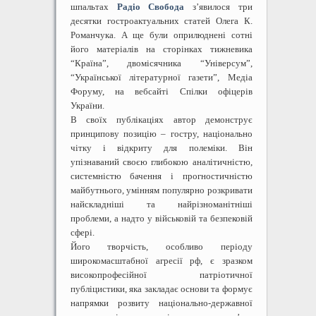
шпальтах
Радіо Свобода
з’явилося три
десятки гостроактуальних статей Олега К.
Романчука. А ще були оприлюднені сотні
його матеріалів на сторінках тижневика
“Країнаˮ, двомісячника “Універсумˮ,
“Української літературної газетиˮ, Медіа
Форуму, на вебсайті Спілки офіцерів
України.
В своїх публікаціях автор демонструє
принципову позицію – гостру, національно
чітку і відкриту для полеміки. Він
упізнаваний своєю глибокою аналітичністю,
системністю бачення і прогностичністю
майбутнього, умінням популярно розкривати
найскладніші та найрізноманітніші
проблеми, а надто у військовій та безпековій
сфері.
Його творчість, особливо періоду
широкомасштабної агресії рф, є зразком
високопрофесійної патріотичної
публіцистики, яка закладає основи та формує
напрямки розвиту національно-державної