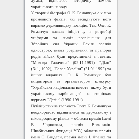
думки, відновлює історичну пам’ять
українського народу.
У творчій біографії О. К. Романчука є кілька
промовисті фактів, які засвідчують його
виразно державницьку позицію. Так, Олег К.
Романчук виявив ініціативу в розробці
уніформи та знаків розрізнення для
Збройних сил України. Ескізи зразків
однострою, знаків розрізнення та прапорів
родів військ були представлені в газетах
“Молода Галичинаˮ (02.11.1991), “Ділоˮ
(№1, 1992), “Голос Україниˮ (21.01.1992) та
інших виданнях. О. К. Романчук був
ініціатором та організатором конкурсу
“Українська національна валюта: якому бути
українському карбованцюˮ на сторінках
журналу “Дзвінˮ (1990-1991).
Публіцистична творчість Олега К. Романчука
неодноразово відзначалась на державному і
міжнародному рівнях – обласна премія імені
В. Чорновола, премія Воляників-
Швабінських Фундації УВУ, обласна премія
імені С. Бандери, премія імені І. Франка та