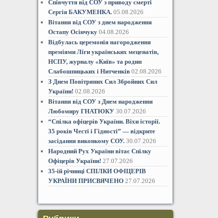
Співчуття від СОУ з приводу смерті
Сергія БАКУМЕНКА.
05.08.2026
Вітання від СОУ з днем народження
Остапу Осінчуку
04.08.2026
Відбулась церемонія нагородження
преміями Ліги українських меценатів,
НСПУ, журналу «Київ» та родин
Слабошпицьких і Нитченків
02.08.2026
З Днем Повітряних Сил Збройних Сил
України!
02.08.2026
Вітання від СОУ з Днем народження
Любомиру ГНАТЮКУ
30.07.2026
“Спілка офіцерів України. Віхи історії.
35 років Честі і Гідностіˮ — відкрите
засідання виконкому СОУ.
30.07.2026
Народний Рух України вітає Спілку
Офіцерів України!
27.07.2026
35-ій річниці СПІЛКИ ОФІЦЕРІВ
УКРАЇНИ ПРИСВЯЧЕНО
27.07.2026