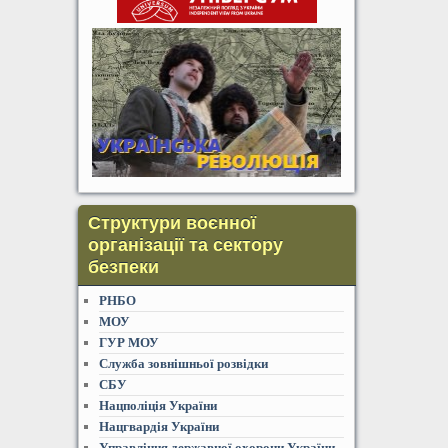
Структури воєнної
організації та сектору
безпеки
РНБО
МОУ
ГУР МОУ
Служба зовнішньої розвідки
СБУ
Нацполіція України
Нацгвардія України
Управління державної охорони України