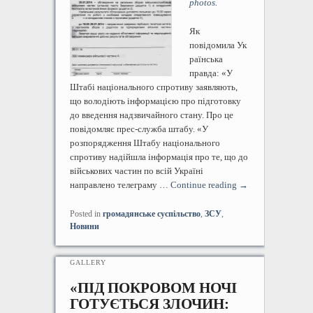
photos
.
Як
повідомила Ук
раїнська
правда: «У
Штабі національного спротиву заявляють,
що володіють інформацією про підготовку
до введення надзвичайного стану. Про це
повідомляє прес-служба штабу. «У
розпорядження Штабу національного
спротиву надійшла інформація про те, що до
військових частин по всій Україні
направлено телеграму …
Continue reading
→
Posted in
громадянське суспільство
,
ЗСУ
,
Новини
GALLERY
«ПІД ПОКРОВОМ НОЧІ
ГОТУЄТЬСЯ ЗЛОЧИН: