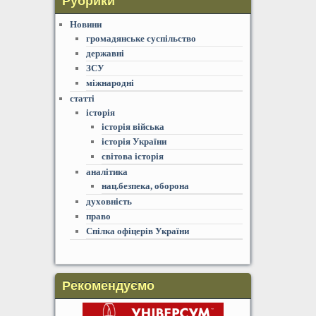
Рубрики
Новини
громадянське суспільство
державні
ЗСУ
міжнародні
статті
історія
історія війська
історія України
світова історія
аналітика
нац.безпека, оборона
духовність
право
Спілка офіцерів України
Рекомендуємо