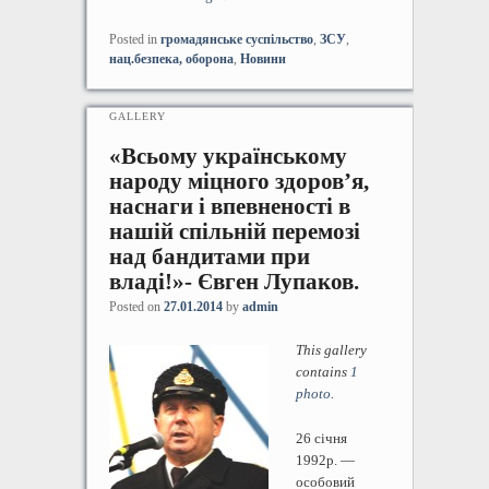
Posted in
громадянське суспільство
,
ЗСУ
,
нац.безпека, оборона
,
Новини
GALLERY
«Всьому українському
народу міцного здоров’я,
наснаги і впевненості в
нашій спільній перемозі
над бандитами при
владі!»- Євген Лупаков.
Posted on
27.01.2014
by
admin
This gallery
contains
1
photo
.
26 січня
1992р. —
особовий