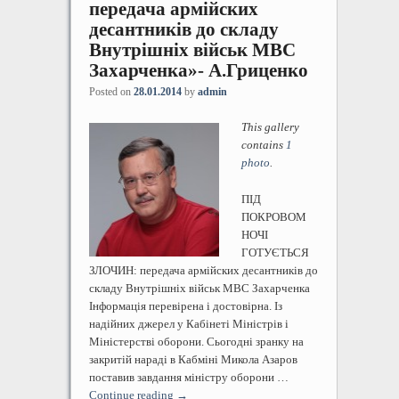
передача армійских
десантників до складу
Внутрішніх військ МВС
Захарченка»- А.Гриценко
Posted on
28.01.2014
by
admin
This gallery
contains
1
photo
.
ПІД
ПОКРОВОМ
НОЧІ
ГОТУЄТЬСЯ
ЗЛОЧИН: передача армійских десантників до
складу Внутрішніх військ МВС Захарченка
Інформація перевірена і достовірна. Із
надійних джерел у Кабінеті Міністрів і
Міністерстві оборони. Сьогодні зранку на
закритій нараді в Кабміні Микола Азаров
поставив завдання міністру оборони …
Continue reading
→