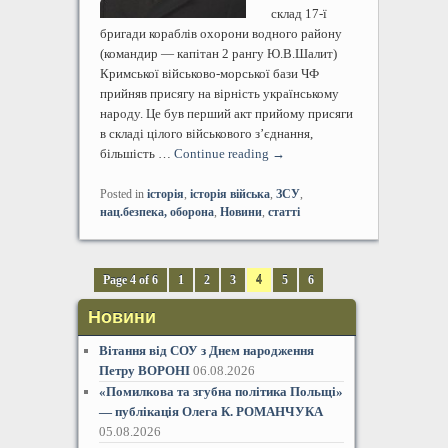
склад 17-ї
бригади кораблів охорони водного району
(командир — капітан 2 рангу Ю.В.Шалит)
Кримської військово-морської бази ЧФ
прийняв присягу на вірність українському
народу. Це був перший акт прийому присяги
в складі цілого військового з’єднання,
більшість …
Continue reading
→
Posted in
історія
,
історія війська
,
ЗСУ
,
нац.безпека, оборона
,
Новини
,
статті
Page 4 of 6
1
2
3
4
5
6
Новини
Вітання від СОУ з Днем народження
Петру ВОРОНІ
06.08.2026
«Помилкова та згубна політика Польщі»
— публікація Олега К. РОМАНЧУКА
05.08.2026