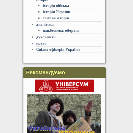
історія війська
історія України
світова історія
аналітика
нац.безпека, оборона
духовність
право
Спілка офіцерів України
Рекомендуємо