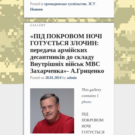
Posted in
громадянське суспільство
,
ЗСУ
,
Новини
GALLERY
«ПІД ПОКРОВОМ НОЧІ
ГОТУЄТЬСЯ ЗЛОЧИН:
передача армійских
десантників до складу
Внутрішніх військ МВС
Захарченка»- А.Гриценко
Posted on
28.01.2014
by
admin
This gallery
contains
1
photo
.
ПІД
ПОКРОВОМ
НОЧІ
ГОТУЄТЬСЯ