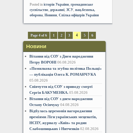
Posted in
історія України
,
громадянське
суспільство
,
державні
,
ЗСУ
,
нац.безпека,
оборона
,
Новини
,
Спілка офіцерів України
Page 4 of 6
1
2
3
4
5
6
Новини
Вітання від СОУ з Днем народження
Петру ВОРОНІ
06.08.2026
«Помилкова та згубна політика Польщі»
— публікація Олега К. РОМАНЧУКА
05.08.2026
Співчуття від СОУ з приводу смерті
Сергія БАКУМЕНКА.
05.08.2026
Вітання від СОУ з днем народження
Остапу Осінчуку
04.08.2026
Відбулась церемонія нагородження
преміями Ліги українських меценатів,
НСПУ, журналу «Київ» та родин
Слабошпицьких і Нитченків
02.08.2026