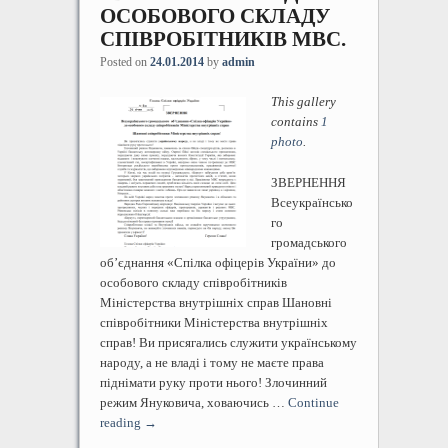
ОСОБОВОГО СКЛАДУ
СПІВРОБІТНИКІВ МВС.
Posted on
24.01.2014
by
admin
This gallery
contains
1
photo
.
ЗВЕРНЕННЯ
Всеукраїнсько
го
громадського
об’єднання «Спілка офіцерів України» до
особового складу співробітників
Міністерства внутрішніх справ Шановні
співробітники Міністерства внутрішніх
справ! Ви присягались служити українському
народу, а не владі і тому не маєте права
піднімати руку проти нього! Злочинний
режим Януковича, ховаючись …
Continue
reading
→