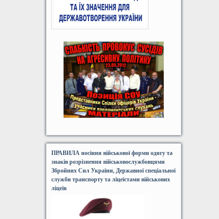
ПРАВИЛА носіння військової форми одягу та
знаків розрізнення військовослужбовцями
Збройних Сил України, Державної спеціальної
служби транспорту та ліцеїстами військових
ліцеїв