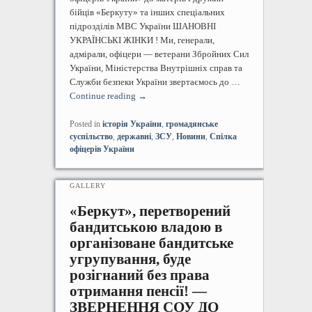
бійців «Беркуту» та інших спеціальних
підрозділів МВС України ШАНОВНІ
УКРАЇНСЬКІ ЖІНКИ ! Ми, генерали,
адмірали, офіцери — ветерани Збройних Сил
України, Міністерства Внутрішніх справ та
Служби безпеки України звертаємось до …
Continue reading
→
Posted in
історія України
,
громадянське
суспільство
,
державні
,
ЗСУ
,
Новини
,
Спілка
офіцерів України
GALLERY
«Беркут», перетворений
бандитською владою в
організоване бандитське
угрупування, буде
розігнаний без права
отримання пенсії! —
ЗВЕРНЕННЯ СОУ ДО