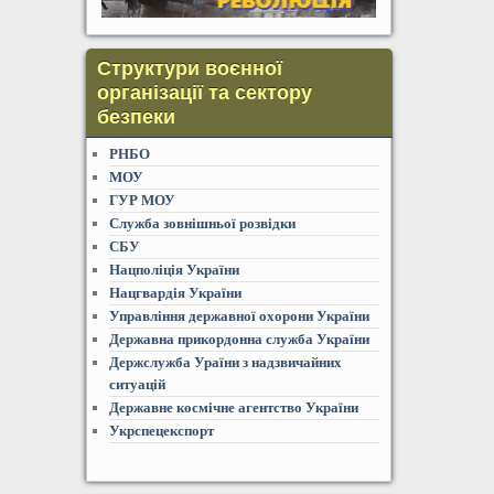
Структури воєнної
організації та сектору
безпеки
РНБО
МОУ
ГУР МОУ
Служба зовнішньої розвідки
СБУ
Нацполіція України
Нацгвардія України
Управління державної охорони України
Державна прикордонна служба України
Держслужба Ураїни з надзвичайних
ситуацій
Державне космічне агентство України
Укрспецекспорт