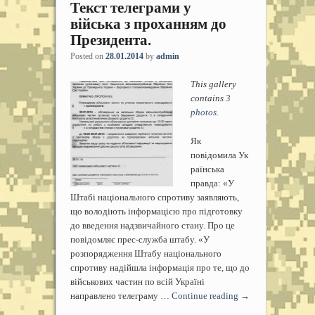
Текст телеграми у
війська з проханням до
Президента.
Posted on
28.01.2014
by
admin
This gallery
contains
3
photos
.
Як
повідомила Ук
раїнська
правда: «У
Штабі національного спротиву заявляють,
що володіють інформацією про підготовку
до введення надзвичайного стану. Про це
повідомляє прес-служба штабу. «У
розпорядження Штабу національного
спротиву надійшла інформація про те, що до
військових частин по всій Україні
направлено телеграму …
Continue reading
→