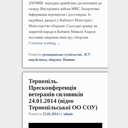
ЗЛОЧИН: передача армійских десантників до
складу Внутрішніх військ МВС Захарченка
Інформація перевірена і достовірна. Із
надійних джерел у Кабінеті Міністрів і
Міністерстві оборони. Сьогодні зранку на
закритій нараді в Кабміні Микола Азаров
поставив завдання міністру оборони …
Continue reading
→
Posted in
громадянське суспільство
,
ЗСУ
,
нац.безпека, оборона
,
Новини
Тернопіль.
Пресконференція
ветеранів силовиків
24.01.2014 (відео
Тернопільської ОО СОУ)
Posted on
25.01.2014
by
admin